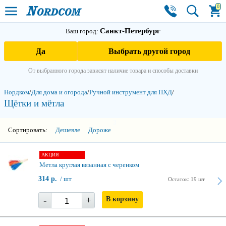
0
Санкт-Петербург
Ваш город:
Да
Выбрать другой город
От выбранного города зависят наличие товара и способы доставки
Нордком
/
Для дома и огорода
/
Ручной инструмент для ПХД
/
Щётки и мётла
3
Сортировать:
Дешевле
Дороже
АКЦИЯ
Метла круглая вязанная с черенком
314 р.
/ шт
Остаток: 19 шт
-
+
В корзину