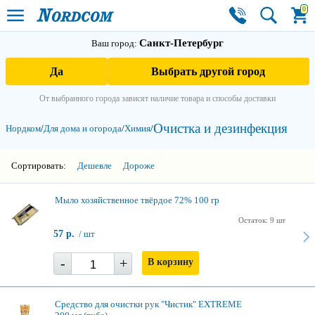
0
Санкт-Петербург
Ваш город:
Да
Выбрать другой город
От выбранного города зависят наличие товара и способы доставки
Очистка и дезинфекция
Нордком
/
Для дома и огорода
/
Химия
/
3
Сортировать:
Дешевле
Дороже
Мыло хозяйственное твёрдое 72% 100 гр
Остаток: 9 шт
57 р.
/ шт
-
+
В корзину
Средство для очистки рук "Чистик" EXTREME