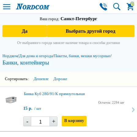
0
Санкт-Петербург
Ваш город:
Да
Выбрать другой город
От выбранного города зависят наличие товара и способы доставки
Нордком
/
Для дома и огорода
/
Пакеты, банки, мешки мусорные
/
Банки, контейнеры
3
Сортировать:
Дешевле
Дороже
Банка Куб 280/91/К прямоугольная
Остаток: 2294 шт
15 р.
/ шт
-
+
В корзину