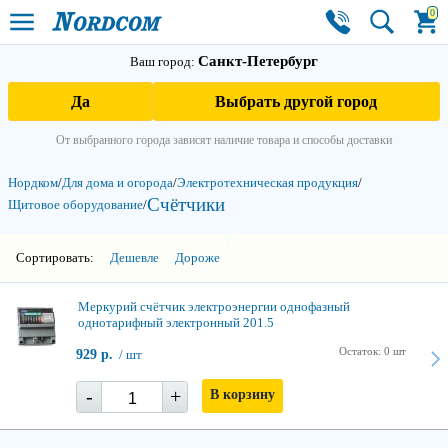
0
Санкт-Петербург
Ваш город:
Да
Выбрать другой город
От выбранного города зависят наличие товара и способы доставки
Нордком
/
Для дома и огорода
/
Электро­техническая продукция
/
Счётчики
Щитовое оборудование
/
3
Сортировать:
Дешевле
Дороже
Меркурий счётчик электроэнергии однофазный
однотарифный электронный 201.5
Остаток: 0 шт
929 р.
/ шт
-
+
В корзину