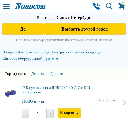
0
Санкт-Петербург
Ваш город:
Да
Выбрать другой город
От выбранного города зависят наличие товара и способы доставки
Нордком
/
Для дома и огорода
/
Электро­техническая продукция
/
Прочее
Щитовое оборудование
/
3
Сортировать:
Дешевле
Дороже
IEK нулевая шина ШНИ-6х9-10-Д-С с DIN-
изолятором
Остаток: 0 шт
103.05 р.
/ шт
-
+
В корзину