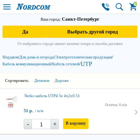
0
Санкт-Петербург
Ваш город:
Да
Выбрать другой город
От выбранного города зависят наличие товара и способы доставки
Нордком
/
Для дома и огорода
/
Электро­техническая продукция
/
UTP
Кабель коммуникационный
/
Кабель сетевой
/
3
Сортировать:
Дешевле
Дороже
Netko кабель UTP4 5e 4х2х0.51
Остаток: 0 п/м
51 р.
/ п/м
-
+
В корзину