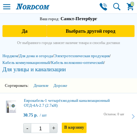
0
Санкт-Петербург
Ваш город:
Да
Выбрать другой город
От выбранного города зависят наличие товара и способы доставки
Нордком
/
Для дома и огорода
/
Электро­техническая продукция
/
Кабель коммуникационный
/
Кабель волоконно-оптический
/
Для улицы и канализации
3
Сортировать:
Дешевле
Дороже
Еврокабель-1 четырёхмодовый канализационный
ОTД-4А-2.7 (2.7кН)
Остаток: 0 шт
30.75 р.
/ шт
-
+
В корзину