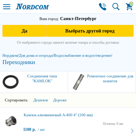
0
Санкт-Петербург
Ваш город:
Да
Выбрать другой город
От выбранного города зависят наличие товара и способы доставки
Нордком
/
Для дома и огорода
/
Водоснабжение и водоотведение
/
Переходники
3
Соединения типа
Ремонтное соединение для
"KAMLOK"
шлангов
Сортировать:
Дешевле
Дороже
Камлок алюминиевый A-400 4" (100 мм)
Остаток: 0 шт
1100 р.
/ шт