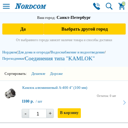
0
Санкт-Петербург
Ваш город:
Да
Выбрать другой город
От выбранного города зависят наличие товара и способы доставки
Нордком
/
Для дома и огорода
/
Водоснабжение и водоотведение
/
Соединения типа "KAMLOK"
Переходники
/
3
Сортировать:
Дешевле
Дороже
Камлок алюминиевый A-400 4" (100 мм)
Остаток: 0 шт
1100 р.
/ шт
-
+
В корзину