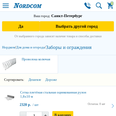
0
Санкт-Петербург
Ваш город:
Да
Выбрать другой город
От выбранного города зависят наличие товара и способы доставки
Заборы и ограждения
Нордком
/
Для дома и огорода
/
3
Проволока колючая
Сортировать:
Дешевле
Дороже
Сетка плетёная стальная оцинкованная рулон
1,8х10 м
Остаток: 0 шт
2320 р.
/ шт
-
+
В корзину