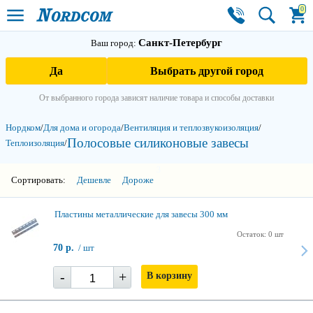
0
Санкт-Петербург
Ваш город:
Да
Выбрать другой город
От выбранного города зависят наличие товара и способы доставки
Нордком
/
Для дома и огорода
/
Вентиляция и тепло­звукоизоляция
/
Полосовые силиконовые завесы
Теплоизоляция
/
3
Сортировать:
Дешевле
Дороже
Пластины металлические для завесы 300 мм
Остаток: 0 шт
70 р.
/ шт
-
+
В корзину