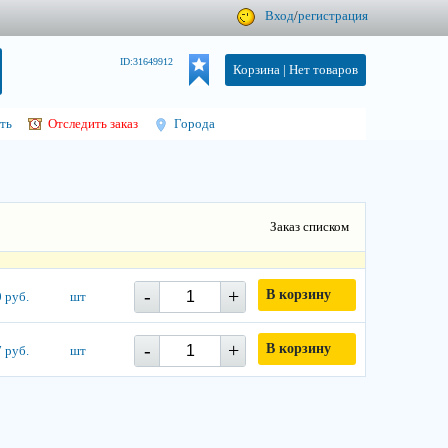
Вход
/
регистрация
ID:31649912
Корзина |
Нет товаров
ть
Отследить заказ
Города
Заказ списком
-
+
В корзину
 руб.
шт
-
+
В корзину
 руб.
шт