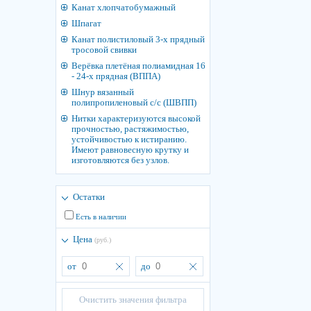
Канат хлопчатобумажный
Шпагат
Канат полистиловый 3-х прядный
тросовой свивки
Верёвка плетёная полиамидная 16
- 24-х прядная (ВППА)
Шнур вязанный
полипропиленовый с/с (ШВПП)
Нитки характеризуются высокой
прочностью, растяжимостью,
устойчивостью к истиранию.
Имеют равновесную крутку и
изготовляются без узлов.
Остатки
Есть в наличии
Цена
(руб.)
от
до
Очистить значения фильтра