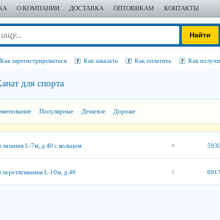
ЖА
О КОМПАНИИ
ДОСТАВКА
ОПТОВИКАМ
КОНТАКТЫ
Как зарегистрироваться
Как заказать
Как оплатить
Как получи
анат для спорта
именование
Популярные
Дешевле
Дороже
 лазания L-7м, д.40 с кольцом
5930
0
 перетягивания L-10м, д.40
6917
2