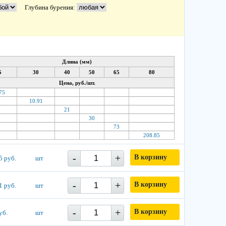
Глубина бурения:
Длина (мм)
5
30
40
50
65
80
Цена, руб./шт.
75
10.91
21
30
73
208.85
-
+
В корзину
5 руб.
шт
-
+
В корзину
1 руб.
шт
-
+
В корзину
уб.
шт