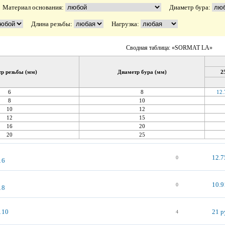
Материал основания:
Диаметр бура:
Длина резьбы:
Нагрузка:
Сводная таблица: «SORMAT LA»
р резьбы (мм)
Диаметр бура (мм)
2
6
8
12.
8
10
10
12
12
15
16
20
20
25
12.7
0
 6
10.9
0
 8
 10
21 р
4