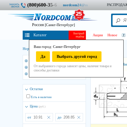
(800)600-
3
5
-
6
РАСПРОДА
nordcom
2
4
@
m
Россия
[Санкт-Петербург]
Быстрый
Каталог
Акции
Новое
подбор
Ваш город: Санкт-Петербург
SORMAT LA
Нордком
/
Крепеж
/
Анкера
/
Анкер забивной
/
Да
Выбрать другой город
3
КИТАЙ
Сортировать:
На
От выбранного города зависят цены, наличие товара и
SORMAT LA
способы доставки
FISCHER EA II, EA М
Остатки
Есть в наличии
Цена
(руб.)
от
до