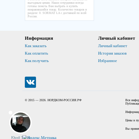
выгодным ценам. Наши сотрудники всегда
готовы помочь Вам выбрать и купить
понравившийся товар. Количество товаров в
разделе: 0. SORMAT LA с доставкой по всей
России.
Информация
Личный кабинет
Как заказать
Личный кабинет
Как оплатить
История заказов
Как получить
Избранное
© 2015 — 2026. НОРДКОМ-РОССИЯ.РФ
Вся инфор
Публикаци
Информаци
Цены в пу
Вы прини
Юрий Титов