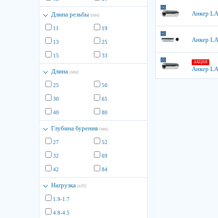
Анкер LA
Длина резьбы
(мм)
11
19
Анкер LA
13
25
15
33
АКЦИЯ
Анкер LA
Длина
(мм)
25
50
30
65
40
80
Глубина бурения
(мм)
27
52
32
69
42
84
Нагрузка
(кН)
1.9-1.7
4.8-4.5