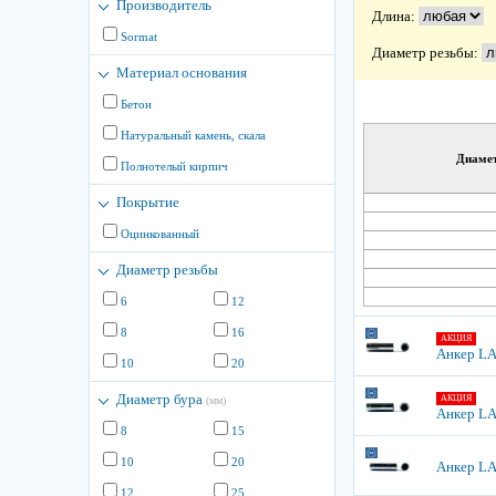
Производитель
Длина:
Sormat
Диаметр резьбы:
Материал основания
Бетон
Натуральный камень, скала
Диамет
Полнотелый кирпич
Покрытие
Оцинкованный
Диаметр резьбы
6
12
8
16
АКЦИЯ
Анкер LA
10
20
Диаметр бура
АКЦИЯ
(мм)
Анкер LA
8
15
10
20
Анкер LA
12
25