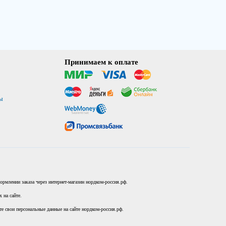
Принимаем к оплате
ы
рмлении заказа через интернет-магазин нордком-россия.рф.
 на сайте.
те свои персональные данные на сайте нордком-россия.рф.