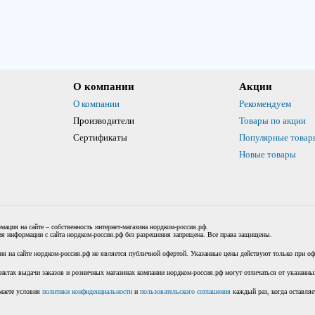
О компании
Акции
О компании
Рекомендуем
Производители
Товары по акции
Сертификаты
Популярные товар
Новые товары
мация на сайте – собственность интернет-магазина нордком-россия.рф.
я информации с сайта нордком-россия.рф без разрешения запрещена. Все права защищены.
я на сайте нордком-россия.рф не является публичной офертой. Указанные цены действуют только при офо
нктах выдачи заказов и розничных магазинах компании нордком-россия.рф могут отличаться от указанных
маете условия
политики конфиденциальности
и
пользовательского соглашения
каждый раз, когда оставляе