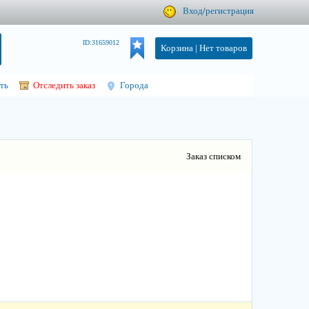
Вход
/
регистрация
ID:31659012
Корзина |
Нет товаров
ть
Отследить заказ
Города
Заказ списком