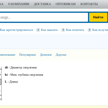
ЖА
О КОМПАНИИ
ДОСТАВКА
ОПТОВИКАМ
КОНТАКТЫ
Как зарегистрироваться
Как заказать
Как оплатить
Как получи
именование
Популярные
Дешевле
Дороже
d
- Диаметр сверления
0
h
- Мин. глубина сверления
1
L
- Длина