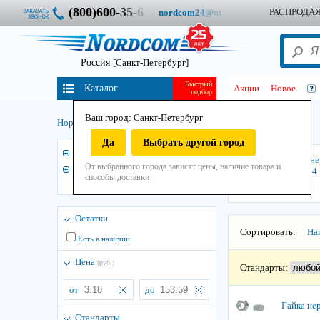
(800)600-
3
5
-
6
РАСПРОДА
nordcom
2
4
@
m
Россия
[Санкт-Петербург]
Быстрый
Каталог
Акции
Новое
подбор
Ваш город: Санкт-Петербург
Гайка нержавеющая
Нордком
/
Крепеж
/
Гайки
/
Да
Выбрать другой город
3
Гайка нержавеющая DIN 934
Гайка н
От выбранного города зависят цены, наличие товара и
Гайка самоконтрящая
DIN 934
способы доставки
нержавеющая DIN 985
Остатки
Сортировать:
На
Есть в наличии
Цена
(руб.)
Стандарты:
от
до
Гайка не
Стандарты