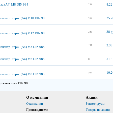
рж. (А4) М8 DIN 934
8.22
234
моконтр. нерж. (А4) М10 DIN 985
25.7
167
38 р
245
моконтр. нерж. (А4) М12 DIN 985
3.38
132
моконтр. нерж. (А4) М5 DIN 985
моконтр. нерж. (А4) М6 DIN 985
5.18
8
10.2
304
моконтр. нерж. (А4) М8 DIN 985
ержавеющая DIN 985
О компании
Акции
О компании
Рекомендуем
Производители
Товары по акции