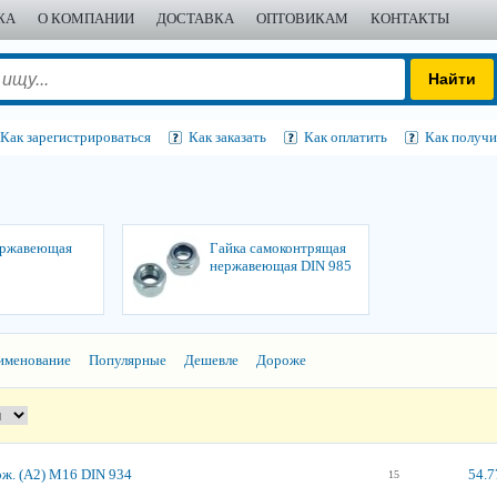
ЖА
О КОМПАНИИ
ДОСТАВКА
ОПТОВИКАМ
КОНТАКТЫ
Как зарегистрироваться
Как заказать
Как оплатить
Как получи
ержавеющая
Гайка самоконтрящая
нержавеющая DIN 985
именование
Популярные
Дешевле
Дороже
рж. (А2) М16 DIN 934
54.7
15