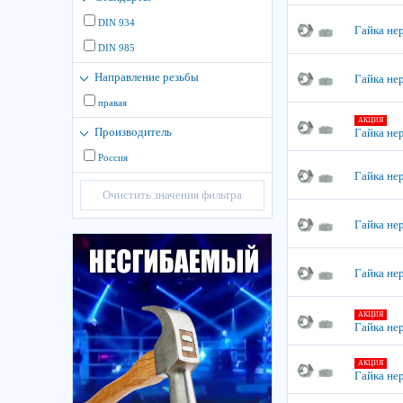
DIN 934
Гайка не
DIN 985
Направление резьбы
Гайка не
правая
АКЦИЯ
Производитель
Гайка не
Россия
Гайка не
Очистить значения фильтра
Гайка не
Гайка не
АКЦИЯ
Гайка не
АКЦИЯ
Гайка не