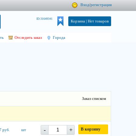
Вход
/
регистрация
ID:31649341
Корзина |
Нет товаров
ть
Отследить заказ
Города
Заказ списком
-
+
В корзину
7 руб.
шт