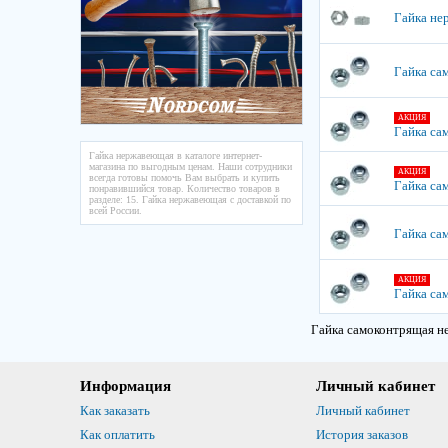
Гайка не
Гайка са
АКЦИЯ
Гайка са
Гайка нержавеющая в каталоге интернет-
магазина по выгодным ценам. Наши сотрудники
АКЦИЯ
всегда готовы помочь Вам выбрать и купить
Гайка са
понравившийся товар. Количество товаров в
разделе: 15. Гайка нержавеющая с доставкой по
всей России.
Гайка са
АКЦИЯ
Гайка са
Гайка самоконтрящая н
Информация
Личный кабинет
Как заказать
Личный кабинет
Как оплатить
История заказов