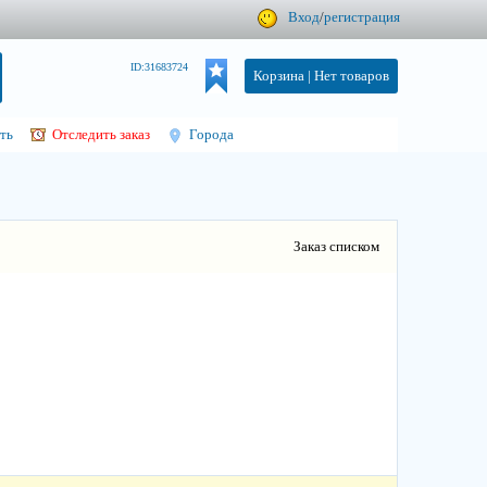
Вход
/
регистрация
ID:31683724
Корзина |
Нет товаров
ть
Отследить заказ
Города
Заказ списком