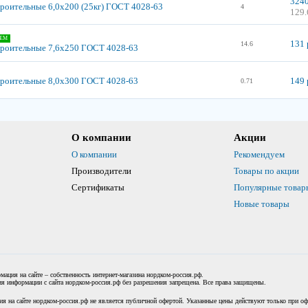
3240
троительные 6,0х200 (25кг) ГОСТ 4028-63
4
129.
ЕМ
131 
14.6
троительные 7,6х250 ГОСТ 4028-63
троительные 8,0х300 ГОСТ 4028-63
149 
0.71
О компании
Акции
О компании
Рекомендуем
Производители
Товары по акции
Сертификаты
Популярные товар
Новые товары
мация на сайте – собственность интернет-магазина нордком-россия.рф.
я информации с сайта нордком-россия.рф без разрешения запрещена. Все права защищены.
я на сайте нордком-россия.рф не является публичной офертой. Указанные цены действуют только при офо