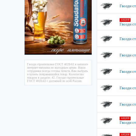
Гвозди ст
АКЦИЯ
Гвозди с
Гвозди с
Гвозди ст
Гвозди строительные ГОСТ 4028-63 в каталоге
интернет-магазина по выгодным ценам. Наши
Гвозди ст
сотрудники всегда готовы помочь Вам выбрать
и купить понравившийся товар. Количество
товаров в разделе: 42. Гвозди строительные
ГОСТ 4028-63 с доставкой по всей России.
Гвозди ст
Гвозди ст
АКЦИЯ
Гвозди с
АКЦИЯ