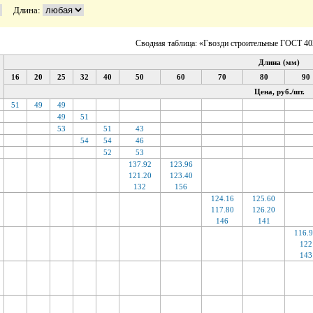
Длина:
Сводная таблица: «Гвозди строительные ГОСТ 40
Длина (мм)
16
20
25
32
40
50
60
70
80
90
Цена, руб./шт.
51
49
49
49
51
53
51
43
54
54
46
52
53
137.92
123.96
121.20
123.40
132
156
124.16
125.60
117.80
126.20
146
141
116.
122
143