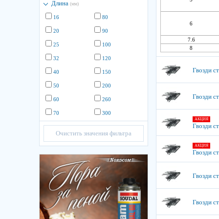
Длина
(мм)
16
80
6
20
90
7.6
25
100
8
32
120
Гвозди ст
40
150
50
200
Гвозди с
60
260
70
300
АКЦИЯ
Гвозди ст
Очистить значения фильтра
АКЦИЯ
Гвозди ст
Гвозди ст
Гвозди ст