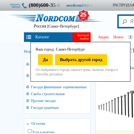
(800)600-
3
5
-
6
РАСПРОДА
nordcom
2
4
@
m
Россия
[Санкт-Петербург]
Быстрый
Каталог
Акции
Новое
подбор
Ваш город: Санкт-Петербург
Гвозди строительные ГОС
Нордком
/
Крепеж
/
Гвозди
/
Да
Выбрать другой город
3
Гвозди винтовые чертёж 7811-
Сортировать:
На
7335
От выбранного города зависят цены, наличие товара и
способы доставки
Гвозди строительные ГОСТ 4028-
63
Гвозди финишные оцинкованные
Скоба строительная
Прочие гвозди
Гвозди ершёные
Остатки
Есть в наличии