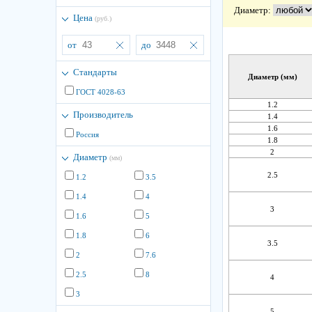
Диаметр:
Цена
(руб.)
от
до
Стандарты
Диаметр (мм)
ГОСТ 4028-63
1.2
Производитель
1.4
1.6
Россия
1.8
2
Диаметр
(мм)
2.5
1.2
3.5
1.4
4
3
1.6
5
1.8
6
3.5
2
7.6
2.5
8
4
3
5