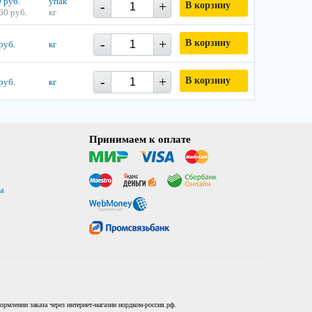
 руб.
упак
-
+
В корзину
60 руб.
кг
-
+
В корзину
руб.
кг
-
+
В корзину
руб.
кг
Принимаем к оплате
ы
рмлении заказа через интернет-магазин нордком-россия.рф.