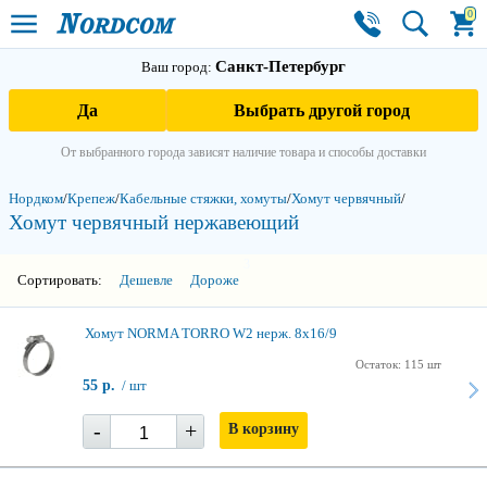
0
Санкт-Петербург
Ваш город:
Да
Выбрать другой город
От выбранного города зависят наличие товара и способы доставки
Нордком
/
Крепеж
/
Кабельные стяжки, хомуты
/
Хомут червячный
/
Хомут червячный нержавеющий
3
Сортировать:
Дешевле
Дороже
Хомут NORMA TORRO W2 нерж. 8х16/9
Остаток: 115 шт
55 р.
/ шт
-
+
В корзину