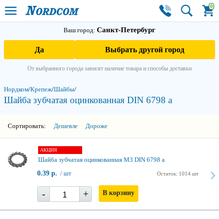
0
Санкт-Петербург
Ваш город:
Да
Выбрать другой город
От выбранного города зависят наличие товара и способы доставки
Нордком
/
Крепеж
/
Шайбы
/
Шайба зубчатая оцинкованная DIN 6798 а
3
Сортировать:
Дешевле
Дороже
АКЦИЯ
Шайба зубчатая оцинкованная М3 DIN 6798 a
0.39 р.
/ шт
Остаток: 1014 шт
-
+
В корзину