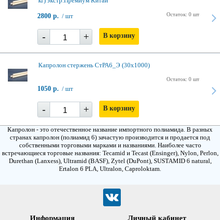
кг) экстр.Премиум Китай
Остаток: 0 шт
2800 р.
/ шт
-
+
В корзину
Капролон стержень СтРА6_Э (30x1000)
Остаток: 0 шт
1050 р.
/ шт
-
+
В корзину
Капролон - это отечественное название импортного полиамида. В разных
странах капролон (полиамид 6) зачастую производится и продается под
собственными торговыми марками и названиями. Наиболее часто
встречающиеся торговые названия: Tecamid и Tecast (Ensinger), Nylon, Perlon,
Durethan (Lanxess), Ultramid (BASF), Zytel (DuPont), SUSTAMID 6 natural,
Ertalon 6 PLA, Ultralon, Сaproloktam.
Информация
Личный кабинет