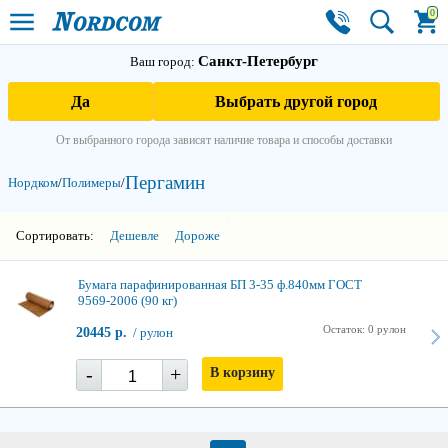
0
Санкт-Петербург
Ваш город:
Да
Выбрать другой город
От выбранного города зависят наличие товара и способы доставки
Пергамин
Нордком
/
Полимеры
/
3
Сортировать:
Дешевле
Дороже
Бумага парафинированная БП 3-35 ф.840мм ГОСТ
9569-2006 (90 кг)
Остаток: 0 рулон
20445 р.
/ рулон
-
+
В корзину