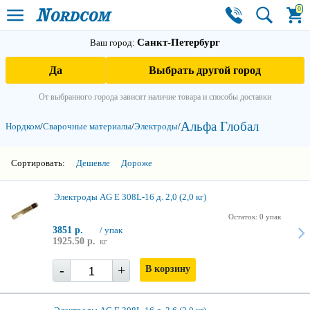
0
Санкт-Петербург
Ваш город:
Да
Выбрать другой город
От выбранного города зависят наличие товара и способы доставки
Альфа Глобал
Нордком
/
Сварочные материалы
/
Электроды
/
3
Сортировать:
Дешевле
Дороже
Электроды AG E 308L-16 д. 2,0 (2,0 кг)
Остаток: 0 упак
3851 р.
/ упак
1925.50 р.
кг
-
+
В корзину