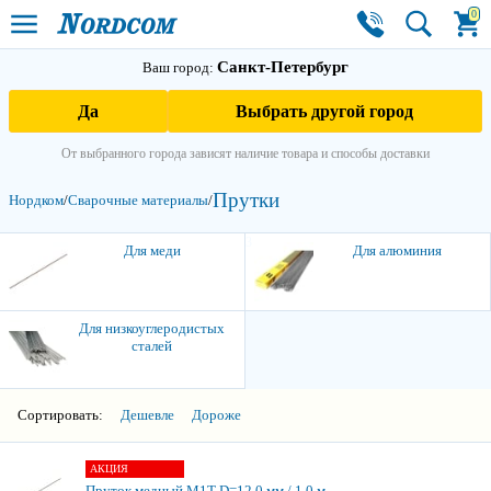
0
Санкт-Петербург
Ваш город:
Да
Выбрать другой город
От выбранного города зависят наличие товара и способы доставки
Прутки
Нордком
/
Сварочные материалы
/
3
Для меди
Для алюминия
Для низкоуглеродистых
сталей
Сортировать:
Дешевле
Дороже
АКЦИЯ
Пруток медный M1T D=12.0 мм / 1.0 м