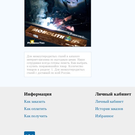
Для низкоуглеродистых сталей в каталоге
интернет-магазина по выгодным ценам. Наши
сотрудники всегда готовы помочь Вам выбрать
и купить понравившийся товар. Количество
товаров в разделе: 1. Для низкоуглеродистых
сталей с доставкой по всей России.
Информация
Личный кабинет
Как заказать
Личный кабинет
Как оплатить
История заказов
Как получить
Избранное