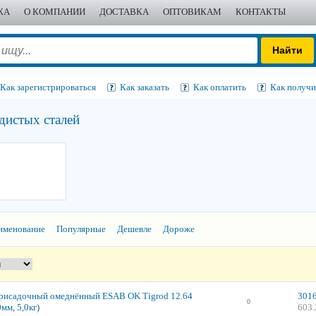
ЖА
О КОМПАНИИ
ДОСТАВКА
ОПТОВИКАМ
КОНТАКТЫ
Как зарегистрироваться
Как заказать
Как оплатить
Как получи
дистых сталей
именование
Популярные
Дешевле
Дороже
рисадочный омеднённый ESAB OK Tigrod 12.64
3016
0
мм, 5,0кг)
603.