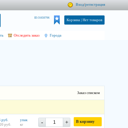
Вход
/
регистрация
ID:31650706
Корзина |
Нет товаров
ть
Отследить заказ
Города
Заказ списком
 руб.
упак
-
+
В корзину
20 руб.
кг