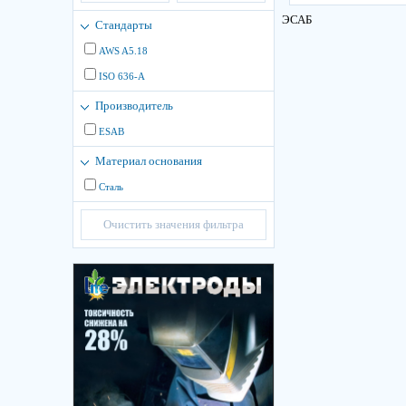
ЭСАБ
Стандарты
AWS A5.18
ISO 636-A
Производитель
ESAB
Материал основания
Сталь
Очистить значения фильтра