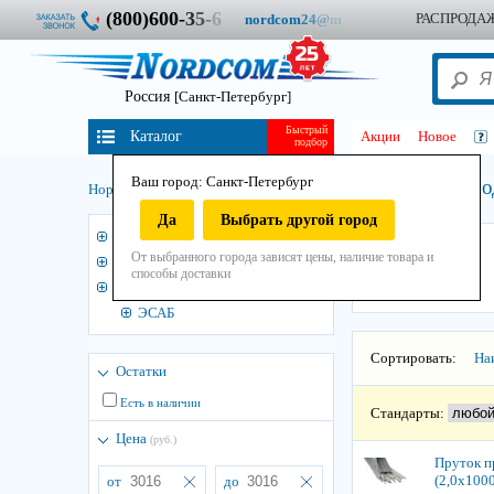
(800)600-
3
5
-
6
РАСПРОДА
nordcom
2
4
@
m
Россия
[Санкт-Петербург]
Быстрый
Каталог
Акции
Новое
подбор
Ваш город: Санкт-Петербург
Для низкоуглеро
Нордком
/
Сварочные материалы
/
Прутки
/
Да
Выбрать другой город
3
Для меди
ЭСАБ
От выбранного города зависят цены, наличие товара и
Для алюминия
способы доставки
Для низкоуглеродистых сталей
ЭСАБ
Сортировать:
На
Остатки
Есть в наличии
Стандарты:
Цена
(руб.)
Пруток п
(2,0x1000
от
до