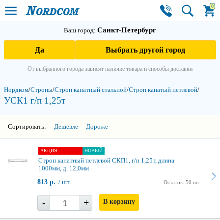
0
Санкт-Петербург
Ваш город:
Да
Выбрать другой город
От выбранного города зависят наличие товара и способы доставки
Нордком
/
Стропы
/
Строп канатный стальной
/
Строп канатый петлевой
/
УСК1 г/п 1,25т
3
Сортировать:
Дешевле
Дороже
АКЦИЯ
НОВЫЙ
Строп канатный петлевой СКП1, г/п 1,25т, длина
1000мм, д. 12,0мм
813 р.
/ шт
Остаток: 50 шт
-
+
В корзину