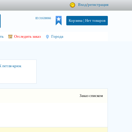
Вход
/
регистрация
ID:31638066
Корзина |
Нет товаров
ть
Отследить заказ
Города
 петля-крюк
Заказ списком