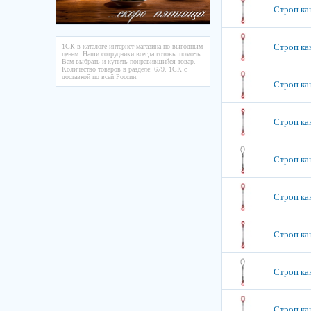
Строп кан
Строп кан
1СК в каталоге интернет-магазина по выгодным
ценам. Наши сотрудники всегда готовы помочь
Вам выбрать и купить понравившийся товар.
Количество товаров в разделе: 679. 1СК с
доставкой по всей России.
Строп кан
Строп кан
Строп кан
Строп кан
Строп кан
Строп кан
Строп кан