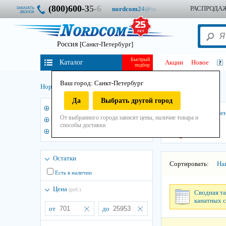
(800)600-
3
5
-
6
РАСПРОДА
nordcom
2
4
@
m
Россия
[Санкт-Петербург]
Быстрый
Каталог
Акции
Новое
подбор
Ваш город: Санкт-Петербург
1СК
Нордком
/
Стропы
/
Строп канатный стальной
/
Да
Выбрать другой город
3
1СК крюк-крюк
1СК зве
От выбранного города зависят цены, наличие товара и
1СК звено-крюк
способы доставки
1СК петля-крюк
Остатки
Сортировать:
На
Есть в наличии
Цена
(руб.)
Сводная та
канатных с
от
до