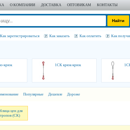
ЖА
О КОМПАНИИ
ДОСТАВКА
ОПТОВИКАМ
КОНТАКТЫ
Как зарегистрироваться
Как заказать
Как оплатить
Как получи
но-крюк
1СК крюк-крюк
1СК
именование
Популярные
Дешевле
Дороже
блица цен для
тропов (СК)