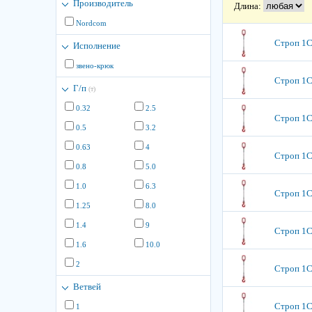
Производитель
Длина:
Nordcom
Строп 1СК
Исполнение
звено-крюк
Строп 1СК
Г/п
(т)
0.32
2.5
Строп 1СК
0.5
3.2
0.63
4
Строп 1СК
0.8
5.0
1.0
6.3
Строп 1СК
1.25
8.0
1.4
9
Строп 1СК
1.6
10.0
2
Строп 1СК
Ветвей
Строп 1СК
1