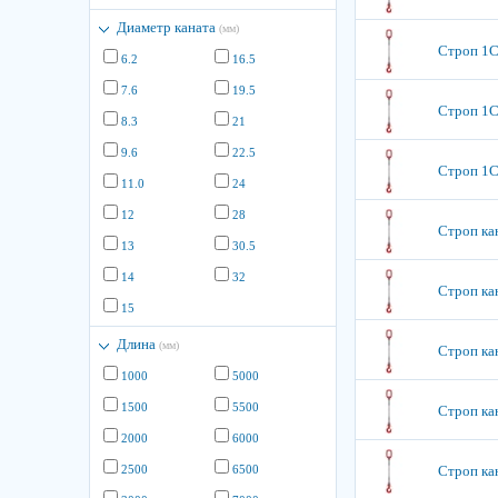
Диаметр каната
(мм)
Строп 1СК
6.2
16.5
7.6
19.5
Строп 1СК
8.3
21
9.6
22.5
Строп 1СК
11.0
24
12
28
Строп кан
13
30.5
14
32
Строп кан
15
Длина
(мм)
Строп кан
1000
5000
1500
5500
Строп кан
2000
6000
2500
6500
Строп кан