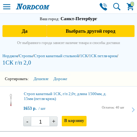
0
Санкт-Петербург
Ваш город:
Да
Выбрать другой город
От выбранного города зависят наличие товара и способы доставки
Нордком
/
Стропы
/
Строп канатный стальной
/
1СК
/
1СК петля-крюк
/
1СК г/п 2,0
3
Сортировать:
Дешевле
Дороже
Строп канатный 1СК, г/п 2,0т, длина 1500мм, д.
15мм (петля-крюк)
Остаток: 40 шт
1653 р.
/ шт
-
+
В корзину