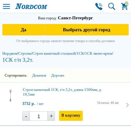
0
Санкт-Петербург
Ваш город:
Да
Выбрать другой город
От выбранного города зависят наличие товара и способы доставки
Нордком
/
Стропы
/
Строп канатный стальной
/
1СК
/
1СК звено-крюк
/
1СК г/п 3,2т.
3
Сортировать:
Дешевле
Дороже
Строп канатный 1СК, г/п 3,2т, длина 1500мм, д.
19,5мм
Остаток: 40 шт
3732 р.
/ шт
-
+
В корзину