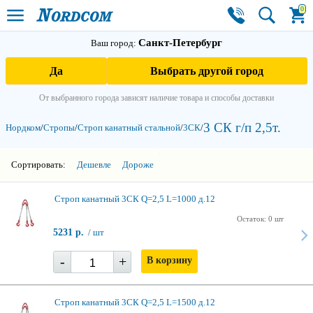
0
Санкт-Петербург
Ваш город:
Да
Выбрать другой город
От выбранного города зависят наличие товара и способы доставки
3 СК г/п 2,5т.
Нордком
/
Стропы
/
Строп канатный стальной
/
3СК
/
3
Сортировать:
Дешевле
Дороже
Строп канатный 3СК Q=2,5 L=1000 д.12
Остаток: 0 шт
5231 р.
/ шт
-
+
В корзину
Строп канатный 3СК Q=2,5 L=1500 д.12