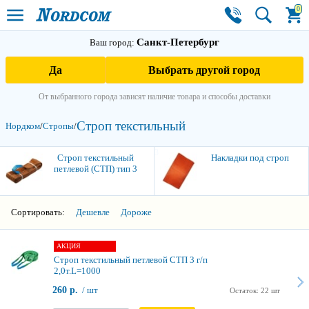
0
Санкт-Петербург
Ваш город:
Да
Выбрать другой город
От выбранного города зависят наличие товара и способы доставки
Строп текстильный
Нордком
/
Стропы
/
3
Строп текстильный
Накладки под строп
петлевой (СТП) тип 3
Сортировать:
Дешевле
Дороже
АКЦИЯ
Строп текстильный петлевой СТП 3 г/п
2,0т.L=1000
260 р.
/ шт
Остаток: 22 шт