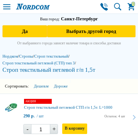
0
Санкт-Петербург
Ваш город:
Да
Выбрать другой город
От выбранного города зависят наличие товара и способы доставки
Нордком
/
Стропы
/
Строп текстильный
/
Строп текстильный петлевой (СТП) тип 3
/
Строп текстильный петлевой г/п 1,5т
3
Сортировать:
Дешевле
Дороже
АКЦИЯ
Строп текстильный петлевой СТП г/п 1,5т. L=1000
290 р.
/ шт
Остаток: 4 шт
-
+
В корзину