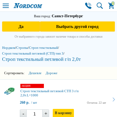
0
Санкт-Петербург
Ваш город:
Да
Выбрать другой город
От выбранного города зависят наличие товара и способы доставки
Нордком
/
Стропы
/
Строп текстильный
/
Строп текстильный петлевой (СТП) тип 3
/
Строп текстильный петлевой г/п 2,0т
3
Сортировать:
Дешевле
Дороже
АКЦИЯ
Строп текстильный петлевой СТП 3 г/п
2,0т.L=1000
260 р.
/ шт
Остаток: 22 шт
-
+
В корзину