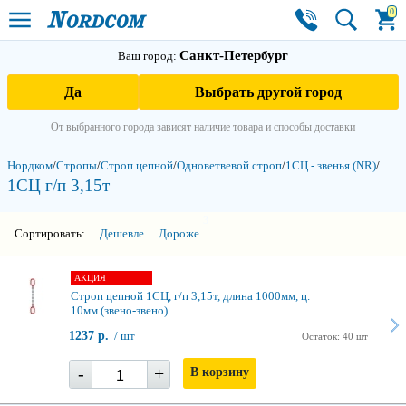
0
Санкт-Петербург
Ваш город:
Да
Выбрать другой город
От выбранного города зависят наличие товара и способы доставки
Нордком
/
Стропы
/
Строп цепной
/
Одноветвевой строп
/
1СЦ - звенья (NR)
/
1СЦ г/п 3,15т
3
Сортировать:
Дешевле
Дороже
АКЦИЯ
Строп цепной 1СЦ, г/п 3,15т, длина 1000мм, ц.
10мм (звено-звено)
1237 р.
/ шт
Остаток: 40 шт
-
+
В корзину