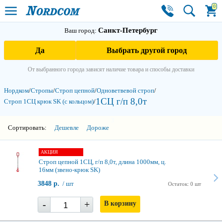
0
Санкт-Петербург
Ваш город:
Да
Выбрать другой город
От выбранного города зависят наличие товара и способы доставки
Нордком
/
Стропы
/
Строп цепной
/
Одноветвевой строп
/
1СЦ г/п 8,0т
Строп 1СЦ крюк SK (с кольцом)
/
3
Сортировать:
Дешевле
Дороже
АКЦИЯ
Строп цепной 1СЦ, г/п 8,0т, длина 1000мм, ц.
16мм (звено-крюк SK)
3848 р.
/ шт
Остаток: 0 шт
-
+
В корзину