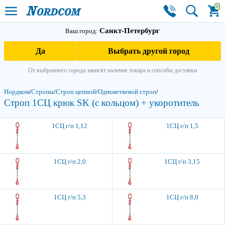
0
Санкт-Петербург
Ваш город:
Да
Выбрать другой город
От выбранного города зависят наличие товара и способы доставки
Нордком
/
Стропы
/
Строп цепной
/
Одноветвевой строп
/
Строп 1СЦ крюк SK (с кольцом) + укоротитель
3
1СЦ г/п 1,12
1СЦ г/п 1,5
1СЦ г/п 2,0
1СЦ г/п 3,15
1СЦ г/п 5,3
1СЦ г/п 8,0