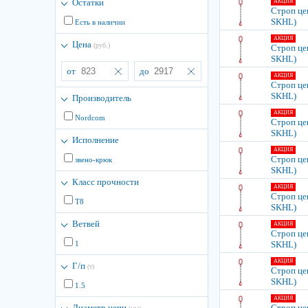
Остатки
АКЦИЯ
Строп цеп
SKHL)
Есть в наличии
АКЦИЯ
Цена
(руб.)
Строп цеп
SKHL)
от
до
АКЦИЯ
Строп цеп
SKHL)
Производитель
АКЦИЯ
Nordcom
Строп цеп
SKHL)
Исполнение
АКЦИЯ
Строп цеп
звено-крюк
SKHL)
Класс прочности
АКЦИЯ
Строп цеп
Т8
SKHL)
Ветвей
АКЦИЯ
Строп цеп
1
SKHL)
АКЦИЯ
Г/п
(т)
Строп цеп
SKHL)
1.5
АКЦИЯ
Диаметр цепи
Строп цеп