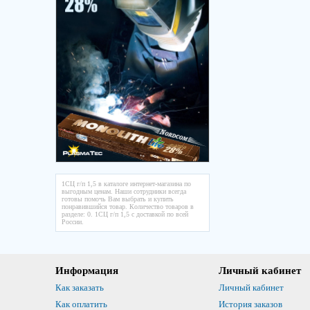
1СЦ г/п 1,5 в каталоге интернет-магазина по
выгодным ценам. Наши сотрудники всегда
готовы помочь Вам выбрать и купить
понравившийся товар. Количество товаров в
разделе: 0. 1СЦ г/п 1,5 с доставкой по всей
России.
Информация
Личный кабинет
Как заказать
Личный кабинет
Как оплатить
История заказов