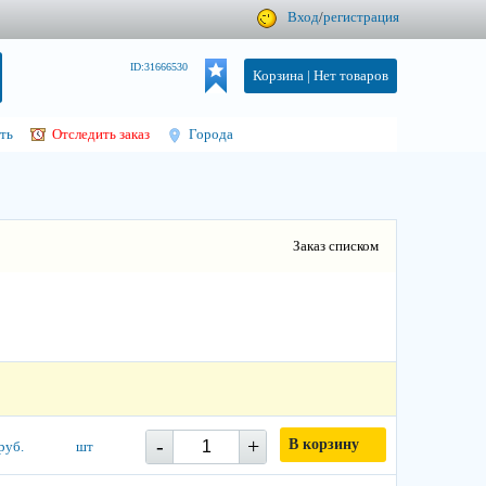
Вход
/
регистрация
ID:31666530
Корзина |
Нет товаров
ть
Отследить заказ
Города
Заказ списком
-
+
В корзину
руб.
шт