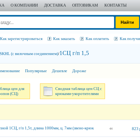
ЖА
О КОМПАНИИ
ДОСТАВКА
ОПТОВИКАМ
КОНТАКТЫ
Как зарегистрироваться
Как заказать
Как оплатить
Как получи
1СЦ г/п 1,5
SKHL (с вилочным соединением)
/
именование
Популярные
Дешевле
Дороже
блица цен для
Сводная таблица цен СЦ с
ропов (СЦ)
крюками-укоротителями
ной 1СЦ, г/п 1,5т, длина 1000мм, ц. 7мм (звено-крюк
823 
44