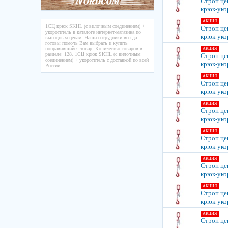
Строп це
крюк-уко
АКЦИЯ
1СЦ крюк SKHL (с вилочным соединением) +
Строп це
укоротитель в каталоге интернет-магазина по
крюк-уко
выгодным ценам. Наши сотрудники всегда
готовы помочь Вам выбрать и купить
понравившийся товар. Количество товаров в
АКЦИЯ
разделе: 128. 1СЦ крюк SKHL (с вилочным
Строп це
соединением) + укоротитель с доставкой по всей
крюк-уко
России.
АКЦИЯ
Строп це
крюк-уко
АКЦИЯ
Строп це
крюк-уко
АКЦИЯ
Строп це
крюк-уко
АКЦИЯ
Строп це
крюк-уко
АКЦИЯ
Строп це
крюк-уко
АКЦИЯ
Строп це