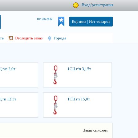
Вход
/
регистрация
ID:31659665
Корзина |
Нет товаров
ть
Отследить заказ
Города
 г/п 2,0т
1СЦ г/п 3,15т
 гп 12,5т
1СЦ гп 15,0т
Заказ списком