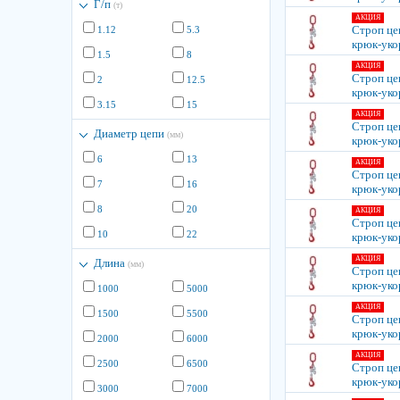
Г/п
(т)
АКЦИЯ
Строп це
1.12
5.3
крюк-уко
1.5
8
АКЦИЯ
Строп це
2
12.5
крюк-уко
3.15
15
АКЦИЯ
Строп це
Диаметр цепи
(мм)
крюк-уко
6
13
АКЦИЯ
Строп це
7
16
крюк-уко
8
20
АКЦИЯ
Строп це
10
22
крюк-уко
АКЦИЯ
Длина
(мм)
Строп це
крюк-уко
1000
5000
АКЦИЯ
1500
5500
Строп це
крюк-уко
2000
6000
АКЦИЯ
2500
6500
Строп це
крюк-уко
3000
7000