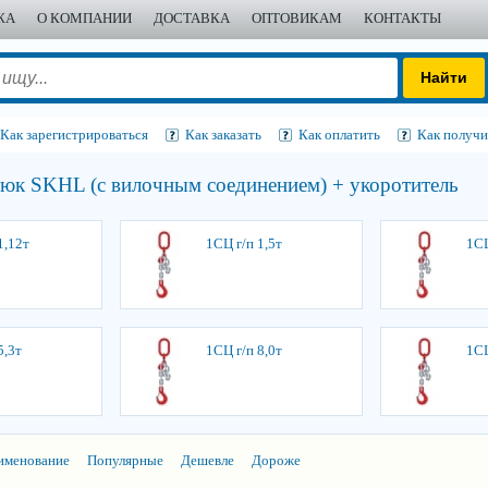
ЖА
О КОМПАНИИ
ДОСТАВКА
ОПТОВИКАМ
КОНТАКТЫ
Как зарегистрироваться
Как заказать
Как оплатить
Как получи
юк SKHL (с вилочным соединением) + укоротитель
1,12т
1СЦ г/п 1,5т
1СЦ
5,3т
1СЦ г/п 8,0т
1СЦ
именование
Популярные
Дешевле
Дороже