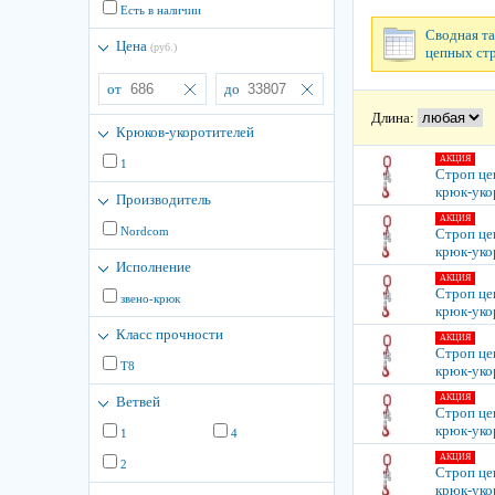
Есть в наличии
Сводная та
Цена
(руб.)
цепных ст
от
до
Длина:
Крюков-укоротителей
АКЦИЯ
1
Строп це
крюк-уко
Производитель
АКЦИЯ
Nordcom
Строп це
крюк-уко
Исполнение
АКЦИЯ
Строп це
звено-крюк
крюк-уко
Класс прочности
АКЦИЯ
Строп це
Т8
крюк-уко
АКЦИЯ
Ветвей
Строп це
крюк-уко
1
4
АКЦИЯ
2
Строп це
крюк-уко