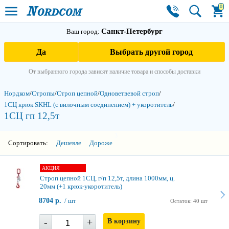
0
Санкт-Петербург
Ваш город:
Да
Выбрать другой город
От выбранного города зависят наличие товара и способы доставки
Нордком
/
Стропы
/
Строп цепной
/
Одноветвевой строп
/
1СЦ крюк SKHL (с вилочным соединением) + укоротитель
/
1СЦ гп 12,5т
3
Сортировать:
Дешевле
Дороже
АКЦИЯ
Строп цепной 1СЦ, г/п 12,5т, длина 1000мм, ц.
20мм (+1 крюк-укоротитель)
8704 р.
/ шт
Остаток: 40 шт
-
+
В корзину