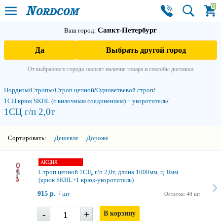
0
Санкт-Петербург
Ваш город:
Да
Выбрать другой город
От выбранного города зависят наличие товара и способы доставки
Нордком
/
Стропы
/
Строп цепной
/
Одноветвевой строп
/
1СЦ крюк SKHL (с вилочным соединением) + укоротитель
/
1СЦ г/п 2,0т
3
Сортировать:
Дешевле
Дороже
АКЦИЯ
Строп цепной 1СЦ, г/п 2,0т, длина 1000мм, ц. 8мм
(крюк SKHL+1 крюк-укоротитель)
915 р.
/ шт
Остаток: 40 шт
-
+
В корзину