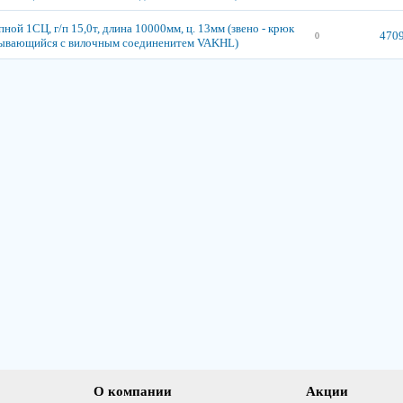
ной 1СЦ, г/п 15,0т, длина 10000мм, ц. 13мм (звено - крюк
4709
0
ывающийся с вилочным соединенитем VAKHL)
О компании
Акции