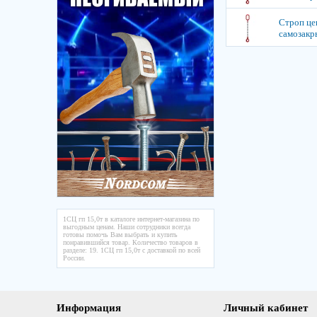
Строп цеп
самозакр
1СЦ гп 15,0т в каталоге интернет-магазина по
выгодным ценам. Наши сотрудники всегда
готовы помочь Вам выбрать и купить
понравившийся товар. Количество товаров в
разделе: 19. 1СЦ гп 15,0т с доставкой по всей
России.
Информация
Личный кабинет