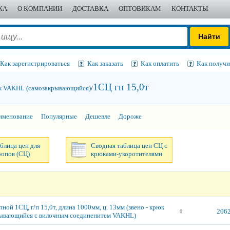
ЖА
О КОМПАНИИ
ДОСТАВКА
ОПТОВИКАМ
КОНТАКТЫ
Как зарегистрироваться
Как заказать
Как оплатить
Как получи
1СЦ гп 15,0т
к VAKHL (самозакры­вающийся)
/
именование
Популярные
Дешевле
Дороже
блица цен для
Сводная таблица цен СЦ с
ропов (СЦ)
крюками-укоротителями
ной 1СЦ, г/п 15,0т, длина 1000мм, ц. 13мм (звено - крюк
2062
0
ывающийся с вилочным соединенитем VAKHL)