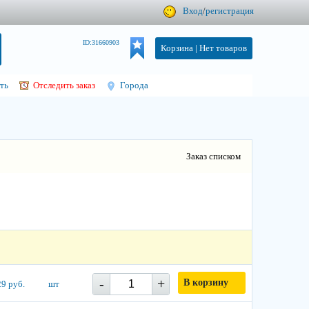
Вход
/
регистрация
ID:31660903
Корзина |
Нет товаров
ть
Отследить заказ
Города
Заказ списком
-
+
В корзину
9 руб.
шт