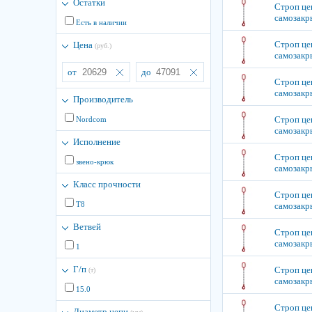
Остатки
Строп цеп
самозакр
Есть в наличии
Строп цеп
Цена
(руб.)
самозакр
от
до
Строп цеп
самозакр
Производитель
Строп цеп
Nordcom
самозакр
Исполнение
Строп цеп
звено-крюк
самозакр
Класс прочности
Строп цеп
Т8
самозакр
Ветвей
Строп цеп
самозакр
1
Г/п
Строп цеп
(т)
самозакр
15.0
Строп цеп
Диаметр цепи