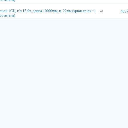
ной 1СЦ, г/п 15,0т, длина 10000мм, ц. 22мм (крюк-крюк +1
4037
40
ротитель)