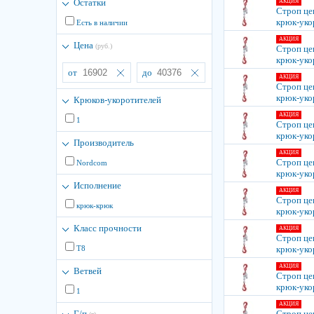
Остатки
АКЦИЯ
Строп цеп
крюк-уко
Есть в наличии
АКЦИЯ
Цена
(руб.)
Строп цеп
крюк-уко
от
до
АКЦИЯ
Строп цеп
крюк-уко
Крюков-укоротителей
АКЦИЯ
1
Строп цеп
крюк-уко
Производитель
АКЦИЯ
Строп цеп
Nordcom
крюк-уко
Исполнение
АКЦИЯ
Строп цеп
крюк-крюк
крюк-уко
Класс прочности
АКЦИЯ
Строп цеп
Т8
крюк-уко
АКЦИЯ
Ветвей
Строп цеп
крюк-уко
1
АКЦИЯ
Г/п
Строп цеп