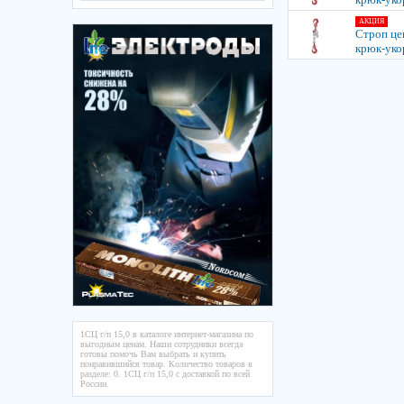
АКЦИЯ
Строп цеп
крюк-уко
1СЦ г/п 15,0 в каталоге интернет-магазина по
выгодным ценам. Наши сотрудники всегда
готовы помочь Вам выбрать и купить
понравившийся товар. Количество товаров в
разделе: 0. 1СЦ г/п 15,0 с доставкой по всей
России.