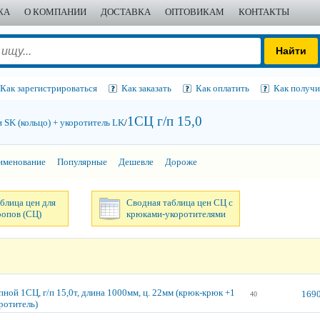
ЖА
О КОМПАНИИ
ДОСТАВКА
ОПТОВИКАМ
КОНТАКТЫ
Как зарегистрироваться
Как заказать
Как оплатить
Как получи
1СЦ г/п 15,0
 SK (кольцо) + укоротитель LK
/
именование
Популярные
Дешевле
Дороже
блица цен для
Сводная таблица цен СЦ с
ропов (СЦ)
крюками-укоротителями
ной 1СЦ, г/п 15,0т, длина 1000мм, ц. 22мм (крюк-крюк +1
1690
40
ротитель)