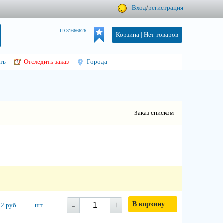
Вход
/
регистрация
ID:31666626
Корзина |
Нет товаров
ть
Отследить заказ
Города
Заказ списком
-
+
В корзину
2 руб.
шт