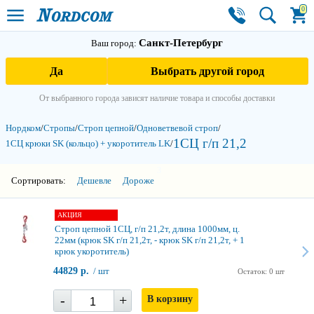
0
Санкт-Петербург
Ваш город:
Да
Выбрать другой город
От выбранного города зависят наличие товара и способы доставки
Нордком
/
Стропы
/
Строп цепной
/
Одноветвевой строп
/
1СЦ г/п 21,2
1СЦ крюки SK (кольцо) + укоротитель LK
/
3
Сортировать:
Дешевле
Дороже
АКЦИЯ
Строп цепной 1СЦ, г/п 21,2т, длина 1000мм, ц.
22мм (крюк SK г/п 21,2т, - крюк SK г/п 21,2т, + 1
крюк укоротитель)
44829 р.
/ шт
Остаток: 0 шт
-
+
В корзину