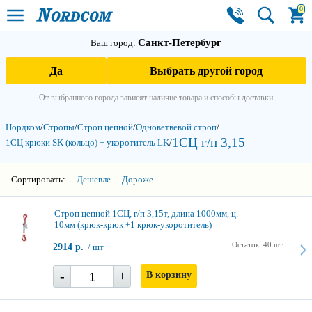
0
Санкт-Петербург
Ваш город:
Да
Выбрать другой город
От выбранного города зависят наличие товара и способы доставки
Нордком
/
Стропы
/
Строп цепной
/
Одноветвевой строп
/
1СЦ г/п 3,15
1СЦ крюки SK (кольцо) + укоротитель LK
/
3
Сортировать:
Дешевле
Дороже
Строп цепной 1СЦ, г/п 3,15т, длина 1000мм, ц.
10мм (крюк-крюк +1 крюк-укоротитель)
Остаток: 40 шт
2914 р.
/ шт
-
+
В корзину