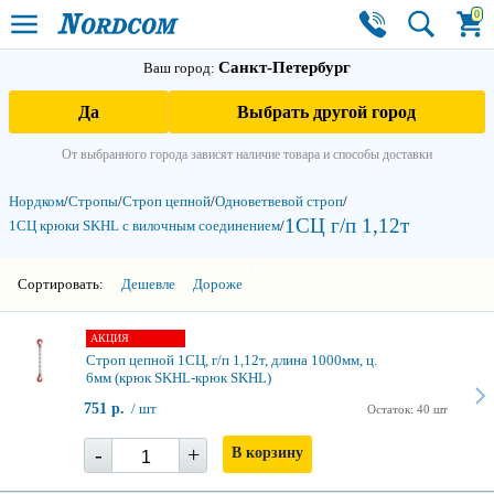
0
Санкт-Петербург
Ваш город:
Да
Выбрать другой город
От выбранного города зависят наличие товара и способы доставки
Нордком
/
Стропы
/
Строп цепной
/
Одноветвевой строп
/
1СЦ г/п 1,12т
1СЦ крюки SKHL с вилочным соединением
/
3
Сортировать:
Дешевле
Дороже
АКЦИЯ
Строп цепной 1СЦ, г/п 1,12т, длина 1000мм, ц.
6мм (крюк SKHL-крюк SKHL)
751 р.
/ шт
Остаток: 40 шт
-
+
В корзину