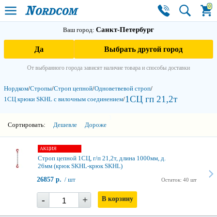
0
Санкт-Петербург
Ваш город:
Да
Выбрать другой город
От выбранного города зависят наличие товара и способы доставки
Нордком
/
Стропы
/
Строп цепной
/
Одноветвевой строп
/
1СЦ гп 21,2т
1СЦ крюки SKHL с вилочным соединением
/
3
Сортировать:
Дешевле
Дороже
АКЦИЯ
Строп цепной 1СЦ, г/п 21,2т, длина 1000мм, д.
26мм (крюк SKHL-крюк SKHL)
26857 р.
/ шт
Остаток: 40 шт
-
+
В корзину