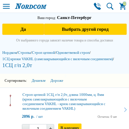
0
Санкт-Петербург
Ваш город:
Да
Выбрать другой город
От выбранного города зависят наличие товара и способы доставки
Нордком
/
Стропы
/
Строп цепной
/
Одноветвевой строп
/
1СЦ крюки VAKHL (самозакры­вающийся с вилочным соединением)
/
1СЦ г/п 2,0т
3
Сортировать:
Дешевле
Дороже
Строп цепной 1СЦ, г/п 2,0т, длина 1000мм, ц. 8мм
(крюк самозакрывающийся с вилочным
соединением VAKHL - крюк самозакрывающийся с
вилочным соединением VAKHL)
2096 р.
/ шт
Остаток: 0 шт
-
+
В корзину