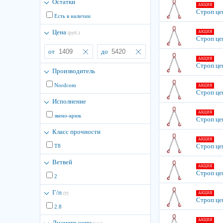
Остатки
АКЦИЯ
Строп цеп
Есть в наличии
Цена
АКЦИЯ
(руб.)
Строп цеп
от
до
АКЦИЯ
Строп цеп
Производитель
Nordcom
АКЦИЯ
Строп цеп
Исполнение
АКЦИЯ
звено-крюк
Строп цеп
Класс прочности
АКЦИЯ
Строп цеп
Т8
Ветвей
АКЦИЯ
Строп цеп
2
Г/п
(т)
АКЦИЯ
Строп цеп
2.8
АКЦИЯ
Диаметр цепи