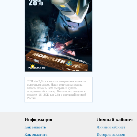
2СЦ г/п 2,8т в каталоге интернет-магазина по
выгодным ценам. Наши сотрудники всегда
готовы помочь Вам выбрать и купить
понравившийся товар. Количество товаров в
разделе: 16. 2СЦ г/п 2,8т с доставкой по всей
России.
Информация
Личный кабинет
Как заказать
Личный кабинет
Как оплатить
История заказов