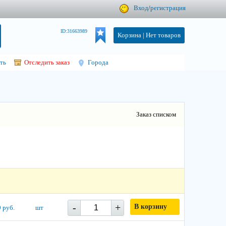
Вход
/
регистрация
ID:31663989
Корзина |
Нет товаров
ть
Отследить заказ
Города
Заказ списком
-
+
В корзину
 руб.
шт