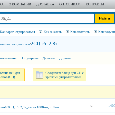
ЖА
О КОМПАНИИ
ДОСТАВКА
ОПТОВИКАМ
КОНТАКТЫ
Как зарегистрироваться
Как заказать
Как оплатить
Как получи
2СЦ г/п 2,8т
илочным соединением
/
именование
Популярные
Дешевле
Дороже
блица цен для
Сводная таблица цен СЦ с
ропов (СЦ)
крюками-укоротителями
1409
42
ной 2СЦ, г/п 2,8т, длина 1000мм, ц. 8мм