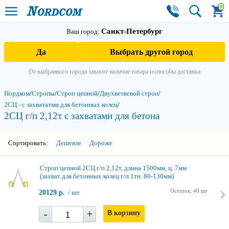
0
Санкт-Петербург
Ваш город:
Да
Выбрать другой город
От выбранного города зависят наличие товара и способы доставки
Нордком
/
Стропы
/
Строп цепной
/
Двухветвевой строп
/
2СЦ - с захвататми для бетонных колец
/
2СЦ г/п 2,12т с захватами для бетона
3
Сортировать:
Дешевле
Дороже
Строп цепной 2СЦ г/п 2,12т, длина 1500мм, ц. 7мм
(захват для бетонных колец г/п 1тн. 80-130мм)
Остаток: 40 шт
20129 р.
/ шт
-
+
В корзину