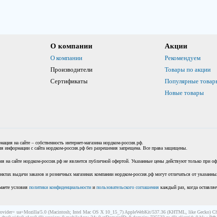
О компании
Акции
О компании
Рекомендуем
Производители
Товары по акции
Сертификаты
Популярные товар
Новые товары
мация на сайте – собственность интернет-магазина нордком-россия.рф.
я информации с сайта нордком-россия.рф без разрешения запрещена. Все права защищены.
я на сайте нордком-россия.рф не является публичной офертой. Указанные цены действуют только при офо
нктах выдачи заказов и розничных магазинах компании нордком-россия.рф могут отличаться от указанных
маете условия
политики конфиденциальности
и
пользовательского соглашения
каждый раз, когда оставляе
rovider= ua=Mozilla/5.0 (Macintosh; Intel Mac OS X 10_15_7) AppleWebKit/537.36 (KHTML, like Gecko) Ch