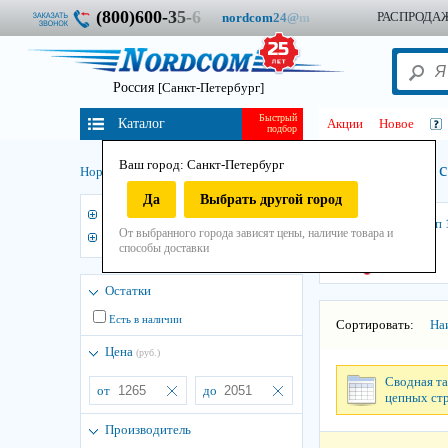
(800)600-
3
5
-
6
РАСПРОДА
nordcom
2
4
@
m
Россия
[Санкт-Петербург]
Быстрый
Каталог
Акции
Новое
подбор
Ваш город: Санкт-Петербург
2СЦ - с
Нордком
/
Стропы
/
Строп цепной
/
Двухветвевой строп
/
Да
Выбрать другой город
3
2СЦ г/п 2,12т
2СЦ г/п 
От выбранного города зависят цены, наличие товара и
2СЦ г/п 1,6т
способы доставки
Остатки
Есть в наличии
Сортировать:
На
Цена
(руб.)
Сводная та
от
до
цепных ст
Производитель