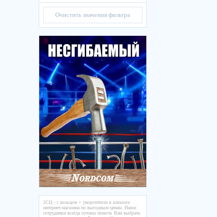
Очистить значения фильтра
2СЦ - с кольцом + укоротители в каталоге
интернет-магазина по выгодным ценам. Наши
сотрудники всегда готовы помочь Вам выбрать