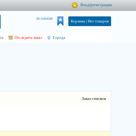
Вход
/
регистрация
ID:31664208
Корзина |
Нет товаров
ть
Отследить заказ
Города
Заказ списком