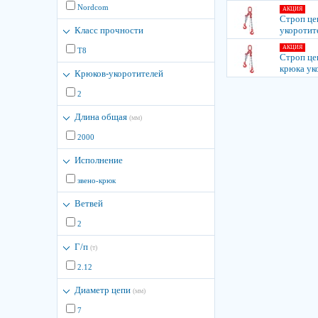
Nordcom
АКЦИЯ
Строп це
Класс прочности
укоротит
АКЦИЯ
Т8
Строп цеп
крюка ук
Крюков-укоротителей
2
Длина общая
(мм)
2000
Исполнение
звено-крюк
Ветвей
2
Г/п
(т)
2.12
Диаметр цепи
(мм)
7