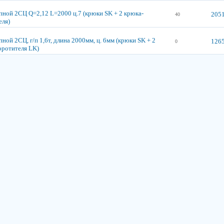
пной 2СЦ Q=2,12 L=2000 ц.7 (крюки SK + 2 крюка-
2051
40
еля)
ной 2СЦ, г/п 1,6т, длина 2000мм, ц. 6мм (крюки SK + 2
1265
0
оротителя LK)