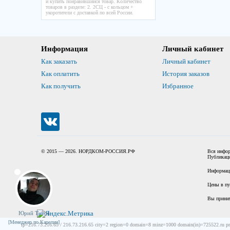
и купить понравившийся товар. Количество
товаров в разделе: 2. 2СЦ - с кольцом +
укоротители с доставкой по всей России.
Информация
Личный кабинет
Как заказать
Личный кабинет
Как оплатить
История заказов
Как получить
Избранное
© 2015 — 2026. НОРДКОМ-РОССИЯ.РФ
Вся инфор
Публикаци
Информаци
Цены в пу
Вы прини
Юрий Титов
[Менеджер по Карелии]
ip=216.73.216.65 / 216.73.216.65 city=2 region=0 domain=8 minz=1000 domain(in)=725522.ru p