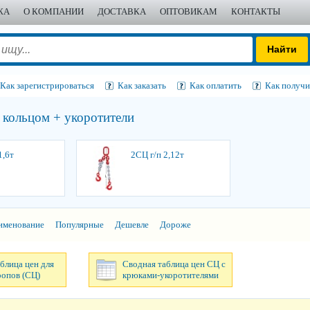
ЖА
О КОМПАНИИ
ДОСТАВКА
ОПТОВИКАМ
КОНТАКТЫ
Как зарегистрироваться
Как заказать
Как оплатить
Как получи
 кольцом + укоротители
1,6т
2СЦ г/п 2,12т
именование
Популярные
Дешевле
Дороже
блица цен для
Сводная таблица цен СЦ с
ропов (СЦ)
крюками-укоротителями