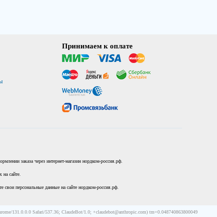
Принимаем к оплате
ы
рмлении заказа через интернет-магазин нордком-россия.рф.
 на сайте.
те свои персональные данные на сайте нордком-россия.рф.
rome/131.0.0.0 Safari/537.36; ClaudeBot/1.0; +claudebot@anthropic.com) tm=0.048740863800049