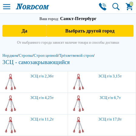
0
Санкт-Петербург
Ваш город:
Да
Выбрать другой город
От выбранного города зависят наличие товара и способы доставки
Нордком
/
Стропы
/
Строп цепной
/
Трёхветвевой строп
/
3СЦ - самозакры­вающийся
3
3СЦ г/п 2,36т
3СЦ г/п 3,15т
3СЦ г/п 4,25т
3СЦ г/п 6,7т
3СЦ г/п 11,2т
3СЦ г/п 17,0т