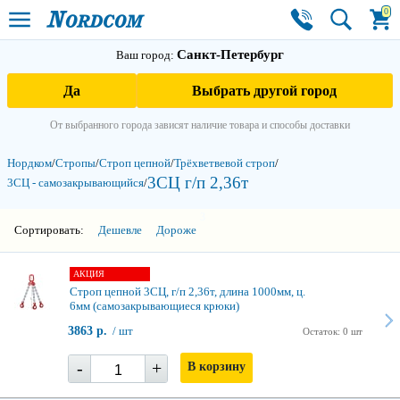
0
Санкт-Петербург
Ваш город:
Да
Выбрать другой город
От выбранного города зависят наличие товара и способы доставки
Нордком
/
Стропы
/
Строп цепной
/
Трёхветвевой строп
/
3СЦ г/п 2,36т
3СЦ - самозакры­вающийся
/
3
Сортировать:
Дешевле
Дороже
АКЦИЯ
Строп цепной 3СЦ, г/п 2,36т, длина 1000мм, ц.
6мм (самозакрывающиеся крюки)
3863 р.
/ шт
Остаток: 0 шт
-
+
В корзину