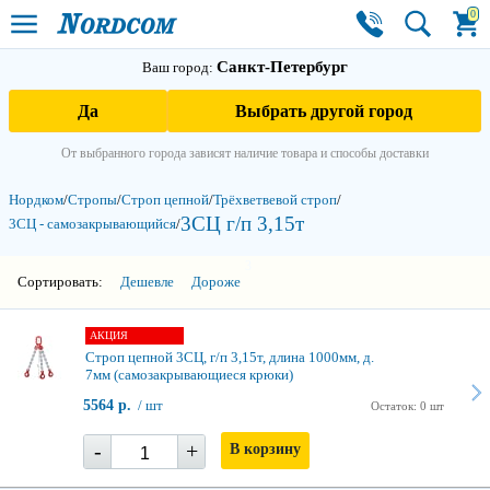
0
Санкт-Петербург
Ваш город:
Да
Выбрать другой город
От выбранного города зависят наличие товара и способы доставки
Нордком
/
Стропы
/
Строп цепной
/
Трёхветвевой строп
/
3СЦ г/п 3,15т
3СЦ - самозакры­вающийся
/
3
Сортировать:
Дешевле
Дороже
АКЦИЯ
Строп цепной 3СЦ, г/п 3,15т, длина 1000мм, д.
7мм (самозакрывающиеся крюки)
5564 р.
/ шт
Остаток: 0 шт
-
+
В корзину